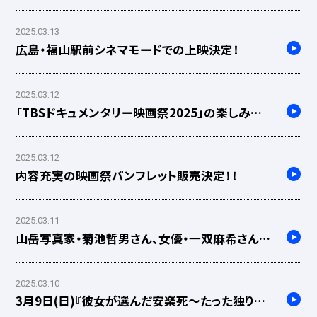
日、HIPHOP に憧れた少年たち～』
2025.03.13
広島・福山駅前シネマモードでの上映決定！
2025.03.12
「TBSドキュメンタリー映画祭2025」の楽しみ方
を”映画祭のプロ”が伝授する動画、大公開！
2025.03.12
内容充実の映画祭パンフレット販売決定！！
2025.03.11
山岳写真家・菊池哲男さん、女優・一双麻希さん登
壇決定！『小屋番 KOYABAN ～八ヶ岳に生きる～』
舞台挨拶情報
2025.03.10
3月9日(日)『彼女が選んだ安楽死～たった独りで