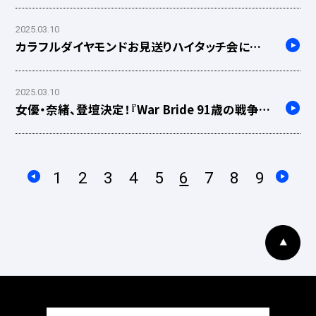
生きた誇りとともに～』トーク付き特別試写会を実
施！
2025.03.10
カラフルダイヤモンドお見送りハイタッチ会につ
きまして
2025.03.10
女優・奈緒、登壇決定！『War Bride 91歳の戦争花
嫁』舞台挨拶情報
1
2
3
4
5
6
7
8
9